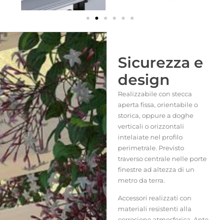
Sicurezza e
design
Realizzabile con stecca
aperta fissa, orientabile o
storica, oppure a doghe
verticali o orizzontali
intelaiate nel profilo
perimetrale. Previsto
traverso centrale nelle porte
finestre ad altezza di un
metro da terra.
Accessori realizzati con
materiali resistenti alla
corrosione atmosferica. Ante