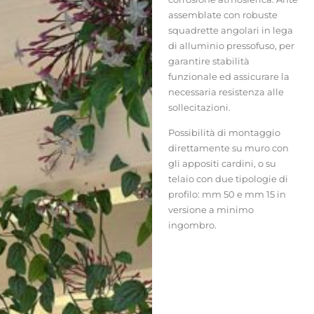
assemblate con robuste
squadrette angolari in lega
di alluminio pressofuso, per
garantire stabilità
funzionale ed assicurare la
necessaria resistenza alle
sollecitazioni.
Possibilità di montaggio
direttamente su muro con
gli appositi cardini, o su
telaio con due tipologie di
profilo: mm 50 e mm 15 in
versione a minimo
ingombro.